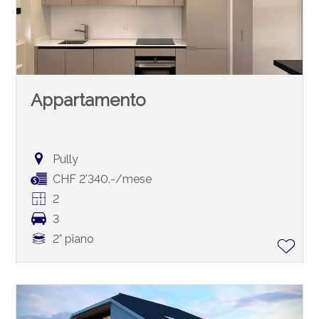
Appartamento
Pully
CHF 2'340.-/mese
2
3
2° piano