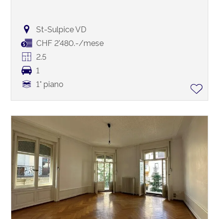
St-Sulpice VD
CHF 2'480.-/mese
2.5
1
1° piano