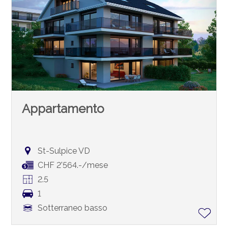
Appartamento
St-Sulpice VD
CHF 2'564.-/mese
2.5
1
Sotterraneo basso