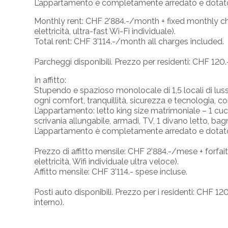
L’appartamento è completamente arredato e dotato 
Monthly rent: CHF 2’884.-/month + fixed monthly c
elettricità, ultra-fast Wi-Fi individuale).
Total rent: CHF 3’114.-/month all charges included.
Parcheggi disponibili. Prezzo per residenti: CHF 12
In affitto:
Stupendo e spazioso monolocale di 1,5 locali di lusso 
ogni comfort, tranquillità, sicurezza e tecnologia, c
L’appartamento: letto king size matrimoniale – 1 c
scrivania allungabile, armadi, TV, 1 divano letto, bag
L’appartamento è completamente arredato e dotato d
Prezzo di affitto mensile: CHF 2’884.-/mese + forfa
elettricità, Wifi individuale ultra veloce).
Affitto mensile: CHF 3’114.- spese incluse.
Posti auto disponibili. Prezzo per i residenti: CHF
interno).