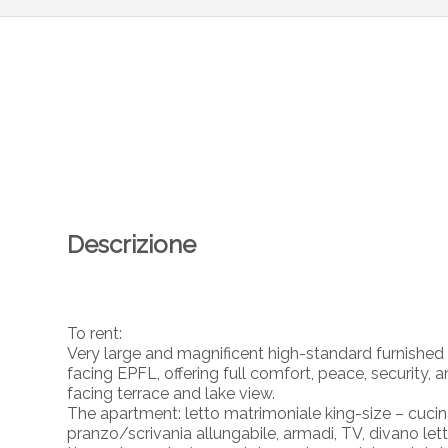
Descrizione
To rent:
Very large and magnificent high-standard furnished s
facing EPFL, offering full comfort, peace, security,
facing terrace and lake view.
The apartment: letto matrimoniale king-size – cuc
pranzo/scrivania allungabile, armadi, TV, divano let