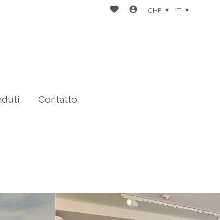
CHF
IT
nduti
Contatto