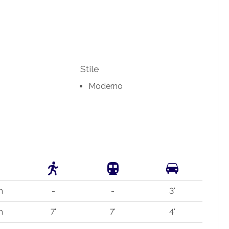
Stile
Moderno
m
-
-
3'
m
7'
7'
4'