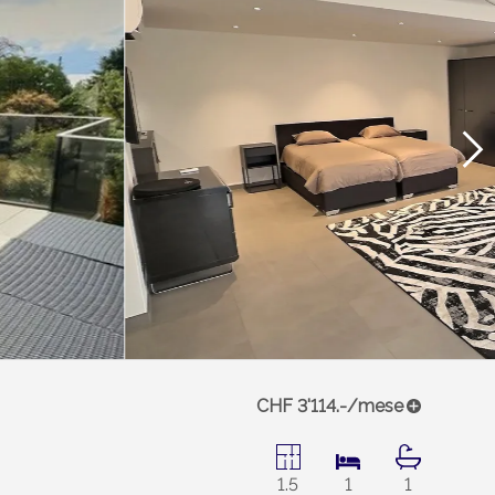
CHF 3'114.-/mese
1.5
1
1