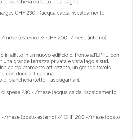
di biancheria da letto e da bagno.
harges CHF 230.- (acqua calda, riscaldamento,
0.-/mese (esterno) // CHF 200.-/mese (interno).
in affitto in un nuovo edificio di fronte all’EPFL, con
on una grande terrazza privata e vista lago a sud.
ucina completamente attrezzata, un grande
tavolo
-
no con doccia, 1 cantina.
i biancheria (letto + asciugamani).
it di spese 230.- /mese (acqua calda, riscaldamento,
 120.-/mese (posto esterno) // CHF 200.-/mese (posto