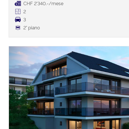
CHF 2'340.-/mese
2
3
2° piano