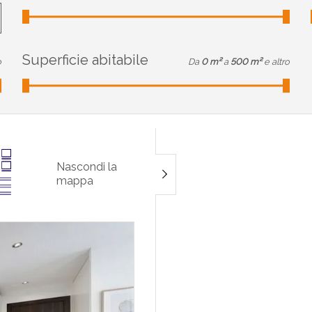
Superficie abitabile
o
Da
0 m²
a
500 m²
e altro
Nascondi la
mappa