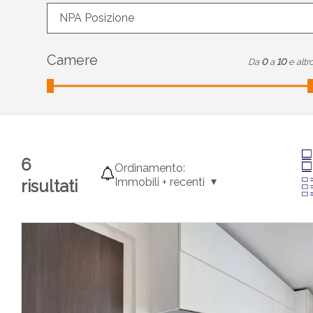
NPA Posizione
Camere
Da
0
a
10
e altr
6
Ordinamento:
Immobili + recenti
risultati