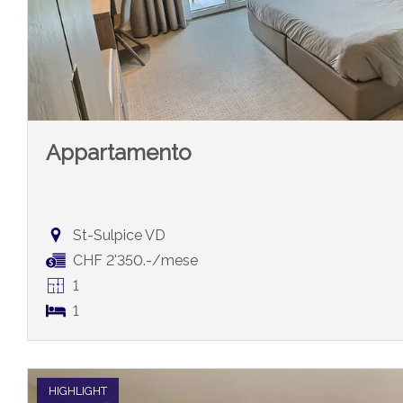
Appartamento
St-Sulpice VD
CHF 2'350.-/mese
1
1
HIGHLIGHT