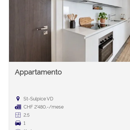
Appartamento
St-Sulpice VD
CHF 2'480.-/mese
2.5
1