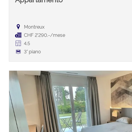
Montreux
CHF 2'290.-/mese
4.5
3° piano