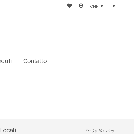
CHF
IT
nduti
Contatto
Locali
Da
0
a
10
e altro