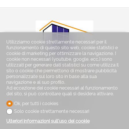
Utilizziamo cookie strettamente necessari per il
funzionamento di questo sito web, cookie statistici e
cookie di marketing per ottimizzare la navigazione. I
cookie non necessari (youtube, google, ecc.) sono
utilizzati per generare dati statistici su come utilizza il
sito o cookie che permettono di mostrare pubblicità
personalizzate sul loro sito in base alla sua
navigazione e al suo profilo.
Contattaci
Ad eccezione dei cookie necessari al funzionamento
Segurimmo Régie Immobilière SA
del sito, si può controllare quali si desidera attivare.
Avenue de Béthusy 60
Casella postale 1012
Ok, per tutti i cookies
1012 Lausanne
Solo cookie strettamente necessari
Tel.
021/311.53.23
info@segurimmo.ch
Ulteriori informazioni sull'uso dei cookie