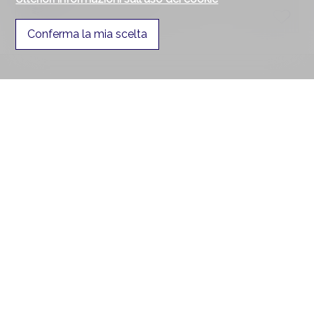
Sotterraneo superiore
Conferma la mia scelta
Contattaci
Segurimmo Régie Immobilière SA
Avenue de Béthusy 60