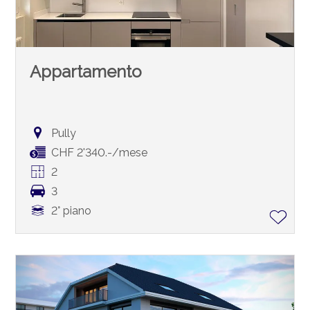
Appartamento
Pully
CHF 2'340.-/mese
2
3
2° piano