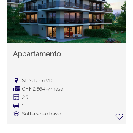
Appartamento
St-Sulpice VD
CHF 2'564.-/mese
2.5
1
Sotterraneo basso