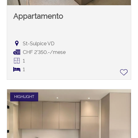
Appartamento
St-Sulpice VD
CHF 2'350.-/mese
1
1
HIGHLIGHT