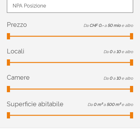
NPA Posizione
Prezzo
Da
CHF 0.-
a
50 mio
e altro
Locali
Da
0
a
10
e altro
Camere
Da
0
a
10
e altro
Superficie abitabile
Da
0 m²
a
500 m²
e altro