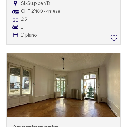
St-Sulpice VD
CHF 2'480.-/mese
2.5
1
1° piano