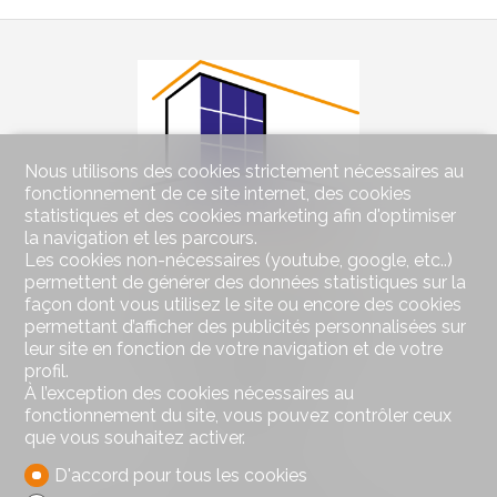
Nous utilisons des cookies strictement nécessaires au
fonctionnement de ce site internet, des cookies
statistiques et des cookies marketing afin d'optimiser
la navigation et les parcours.
Les cookies non-nécessaires (youtube, google, etc..)
permettent de générer des données statistiques sur la
Contactez-nous
façon dont vous utilisez le site ou encore des cookies
permettant d’afficher des publicités personnalisées sur
Segurimmo Régie Immobilière SA
leur site en fonction de votre navigation et de votre
Avenue de Béthusy 60
profil.
Case postale 1012
À l’exception des cookies nécessaires au
1012 Lausanne
fonctionnement du site, vous pouvez contrôler ceux
Tél.
021/311.53.23
que vous souhaitez activer.
info@segurimmo.ch
D'accord pour tous les cookies
Restez connecté