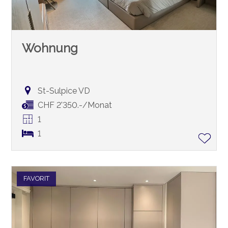
Wohnung
St-Sulpice VD
CHF 2'350.-/Monat
1
1
FAVORIT