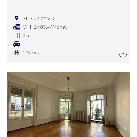
St-Sulpice VD
CHF 2'480.-/Monat
2.5
1
1. Stock