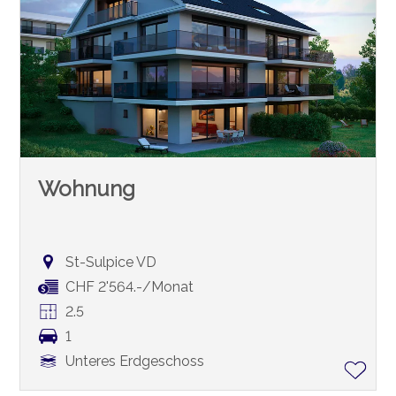
Wohnung
St-Sulpice VD
CHF 2'564.-/Monat
2.5
1
Unteres Erdgeschoss